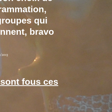
rammation,
groupes qui
onnent, bravo
0/2013
s sont fous ces