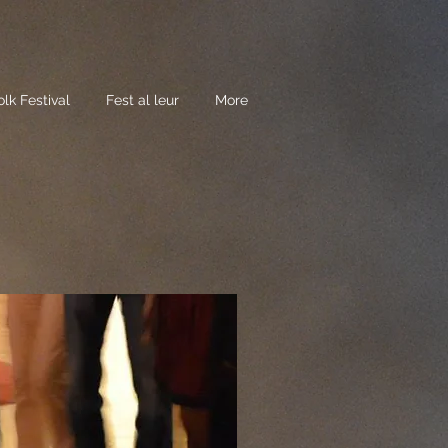
lk Festival
Fest al leur
More