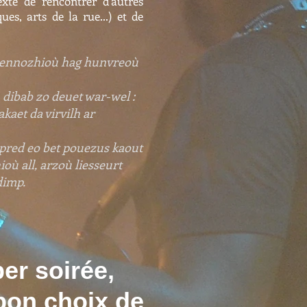
xte de rencontrer d'autres
es, arts de la rue...) et de
 mennozhioù hag hunvreoù
dibab zo deuet war-wel :
kaet da virvilh ar
Bepred eo bet pouezus kaout
où all, arzoù liesseurt
 dimp.
er soirée,
bon choix de