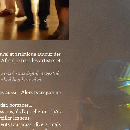
urel et artistique autour des
Afin que tous les artistes et
h aozañ sonadegoù, arvestoù,
ar bed hep harz ebet…
es aussi... Alors pourquoi ne
rder, nomades...
sions, ils l'appelleront "pAs
iller les sens...
ments tout aussi divers, mais