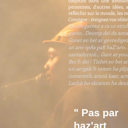
toujours dans une ambianc
personnes, d'autres idées, 
réfléchir sur le monde, les 
Consigne : éteignez vos télés
En em gavout a ra ur str
ganto... Deomp deï da aoz
Ganet eo bet ar gevredige
an anv «pAs paR haZ’art». N
santadurioù... Gant ar youl
Bec’h deï ! Tizhet eo bet 
un aergelc’h tomm ha pliju
(sonerezh, arzoù kaer, arz
Lazhit ho skramm ha deui
" Pas par
haz'art