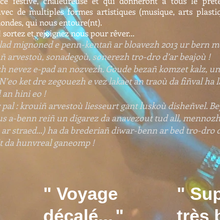
e festive, chaleureuse et qui donneront à tous le préte
avec de multiples formes artistiques (musique, arts plastiqu
mondes, qui nous entoure(nt).
! sortez et rejoignez nous pour rêver...
ollad mignoned e penn-kentañ ar bloavezh 2013 ur bern
añ arvestoù, sonadegoù, sonerezh tro-dro d’ar beajoù !
zh nevez e-pad an nozvezh. Goude bezañ komzet kalz, un 
’eo ket dre zegouezh e vez lakaet an traoù da fiñval ha la
 an hini eo !
ar pal : krouiñ arvestoù liesseurt gant luskoù disheñvel. 
s a-benn reiñ un digarez da anavezout tud all, mennozhi
 ar straed...) ha da brederiañ diwar-benn ar bed tro-dro
t da hunvreal ganeomp !
" Voyage
" Sup
décalé...
"
très 