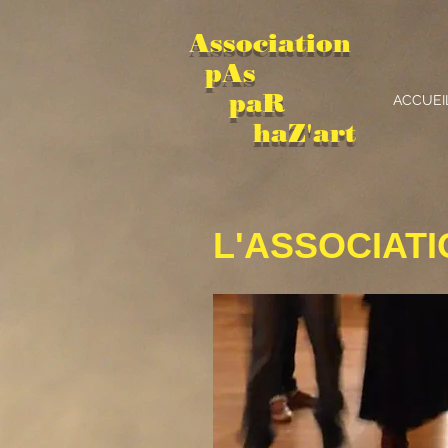
Association
pAs
paR
ACCUEI
haZ'art
L'ASSOCIAT