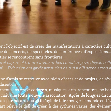
t l'objectif est de créer des manifestations à caractère cult
 de concerts, de spectacles, de conférences, d'expositions... 
er se rencontrent sans frontières...
l hag arzel tro-dro arzoù ar bed eo pal ar gevredigezh oc’
… Evit m’en em gavfe arzourien ha tud a blij dezhe arzoù 
e d'amis se retrouve avec plein d'idées et de projets, de rêv
disent-ils?
nent sans cesse: concerts, musiques, arts, rencontres, no bo
ue naît une toute nouvelle association. Après de longues discus
ait par hasard quand il s'agit de faire bouger le monde et d'éve
art relève le défi de créer, à des rythmes variés, des événe