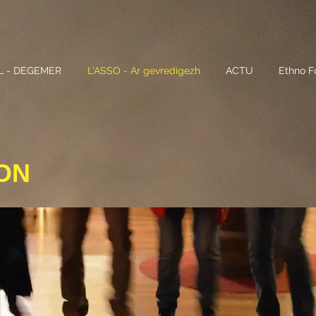
L - DEGEMER
L'ASSO - Ar gevredigezh
ACTU
Ethno Fo
ION