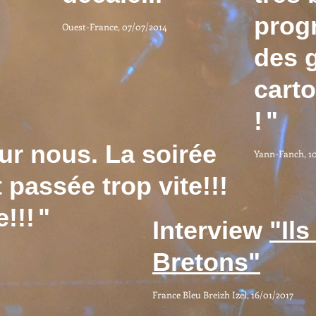
prog
Ouest-France, 07/07/2014
des 
cart
!
"
ur nous. La soirée
Yann-Fanch, 1
 passée trop vite!!!
!!!
"
Interview
"Il
Bretons"
France Bleu Breizh Izel, 16/01/2017