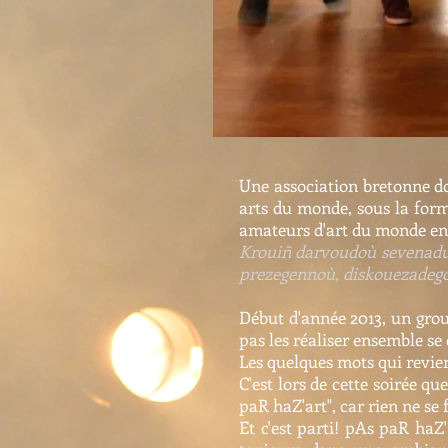
Une association bretonne don
arts du monde, sous la forme
amateurs d'art du monde enti
Krouiñ darvoudoù sevenadure
prezegennoù, diskouezadegoù
Début d'année 2013, un group
pas les réaliser ensemble se 
Les quelques mots qui revien
C'est lors de cette soirée q
paR haZ'art", car rien ne se f
Et c'est parti! pAs paR haZ'